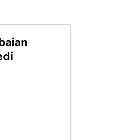
baian
edi