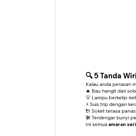
🔍 
5 Tanda Wi
Kalau anda perasan ma
🔥 Bau hangit dari sok
💡 Lampu berkelip-ke
⚡ Suis trip dengan ke
🔌 Soket terasa panas
🛠️ Terdengar bunyi p
Ini semua 
amaran ser