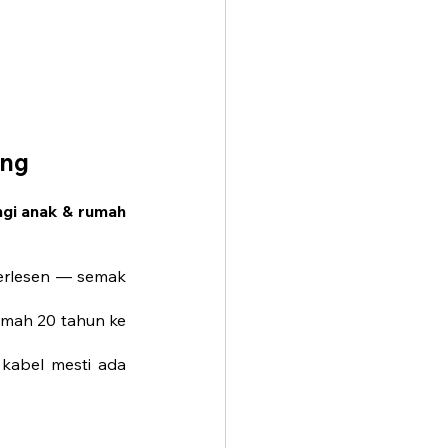
ang
gi anak & rumah 
erlesen — semak 
umah 20 tahun ke 
kabel mesti ada 