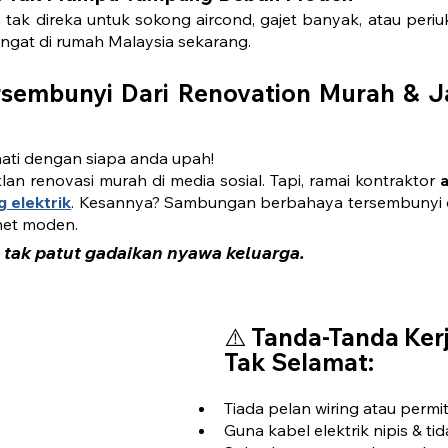
ak direka untuk sokong aircond, gajet banyak, atau periuk
angat di rumah Malaysia sekarang.
sembunyi Dari Renovation Murah & Ja
hati dengan siapa anda upah!
lan renovasi murah di media sosial. Tapi, ramai kontraktor 
a
g elektrik
. Kesannya? Sambungan berbahaya tersembunyi di 
inet moden.
 tak patut gadaikan nyawa keluarga.
⚠️ 
Tanda-Tanda Kerj
Tak Selamat:
Tiada pelan wiring atau permi
Guna kabel elektrik nipis & tid