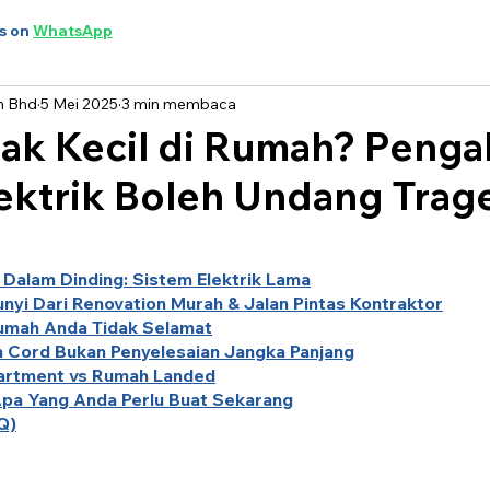
s on
WhatsApp
n Bhd
5 Mei 2025
3 min membaca
nak Kecil di Rumah? Penga
ektrik Boleh Undang Trag
alam Dinding: Sistem Elektrik Lama
yi Dari Renovation Murah & Jalan Pintas Kontraktor
Rumah Anda Tidak Selamat
 Cord Bukan Penyelesaian Jangka Panjang
partment vs Rumah Landed
pa Yang Anda Perlu Buat Sekarang
Q)