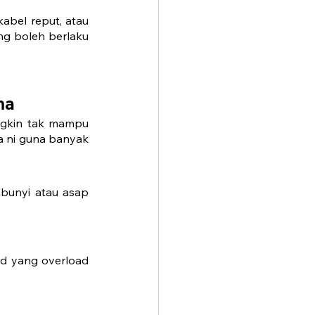
abel reput, atau 
ng boleh berlaku 
ma
ngkin tak mampu 
 ni guna banyak 
bunyi atau asap 
rd yang overload 