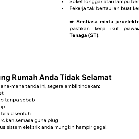
Soket longgar atau lampu ber
Pekerja tak bertauliah buat ker
➡️ 
Sentiasa minta juruelekt
pastikan kerja ikut piawa
Tenaga (ST)
.
ring Rumah Anda Tidak Selamat
na-mana tanda ini, segera ambil tindakan:
et
lip tanpa sebab
rap
 bila disentuh
ercikan semasa guna plug
ius
 sistem elektrik anda mungkin hampir gagal.