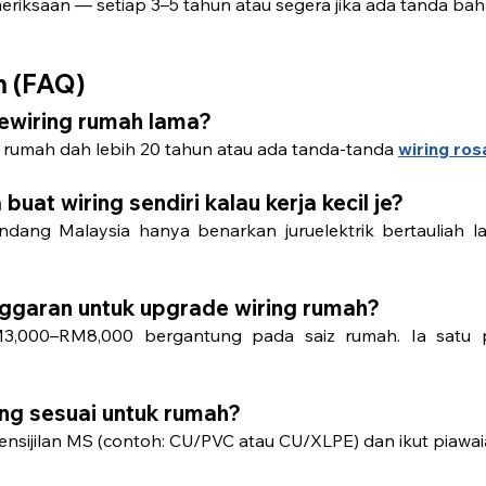
riksaan — setiap 3–5 tahun atau segera jika ada tanda ba
m (FAQ)
rewiring rumah lama?
u rumah dah lebih 20 tahun atau ada tanda-tanda 
wiring ros
buat wiring sendiri kalau kerja kecil je?
dang Malaysia hanya benarkan juruelektrik bertauliah l
ggaran untuk upgrade wiring rumah?
3,000–RM8,000 bergantung pada saiz rumah. Ia satu p
ing sesuai untuk rumah?
ensijilan MS (contoh: CU/PVC atau CU/XLPE) dan ikut piawa