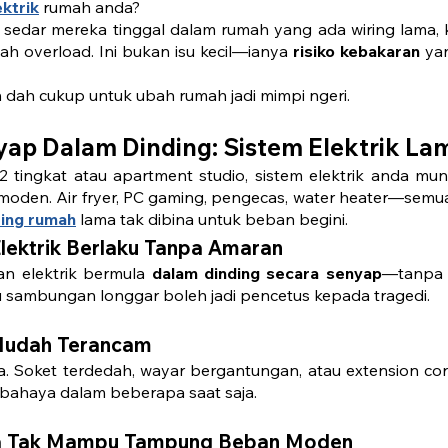
ektrik
 rumah anda?
k sedar mereka tinggal dalam rumah yang ada wiring lama, k
ah overload. Ini bukan isu kecil—ianya 
risiko kebakaran
 ya
 dah cukup untuk ubah rumah jadi mimpi ngeri.
p Dalam Dinding: Sistem Elektrik La
 2 tingkat atau apartment studio, sistem elektrik anda mu
oden. Air fryer, PC gaming, pengecas, water heater—semua
ring rumah
 lama tak dibina untuk beban begini.
Elektrik Berlaku Tanpa Amaran
n elektrik bermula 
dalam dinding secara senyap
—tanpa 
u sambungan longgar boleh jadi pencetus kepada tragedi.
 Mudah Terancam
a. Soket terdedah, wayar bergantungan, atau extension co
 bahaya dalam beberapa saat saja.
ma Tak Mampu Tampung Beban Moden