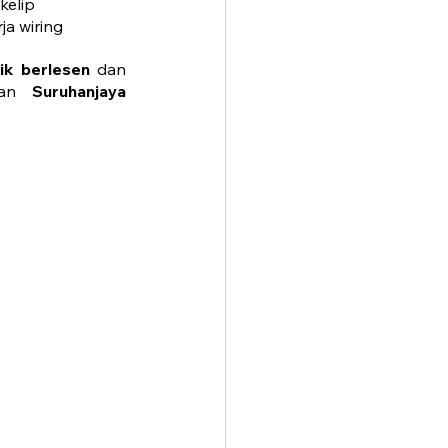
kelip
ja wiring
rik berlesen
 dan 
ian 
Suruhanjaya 