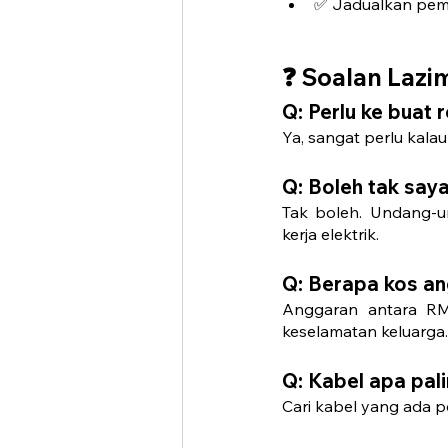
✅ Jadualkan peme
❓ 
Soalan Lazi
Q: Perlu ke buat 
Ya, sangat perlu kala
Q: Boleh tak saya 
Tak boleh. Undang-un
kerja elektrik.
Q: Berapa kos an
Anggaran antara RM
keselamatan keluarga.
Q: Kabel apa pal
Cari kabel yang ada p