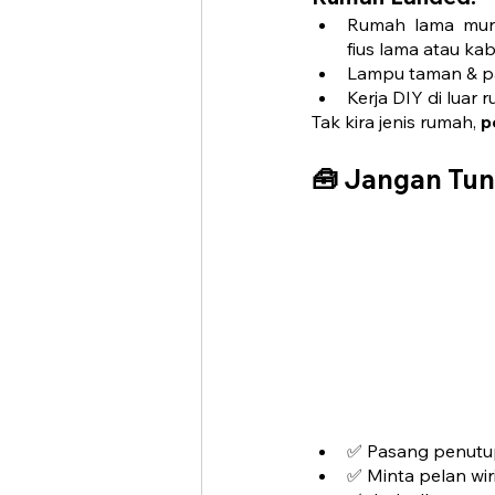
Rumah lama mung
fius lama atau ka
Lampu taman & pa
Kerja DIY di luar
Tak kira jenis rumah, 
p
🧰 
Jangan Tun
✅ Pasang penutu
✅ Minta pelan wi