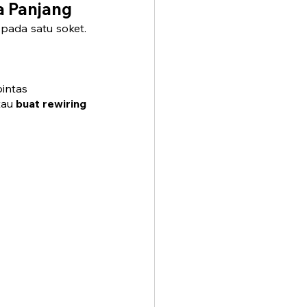
a Panjang
ada satu soket. 
pintas
tau 
buat rewiring 