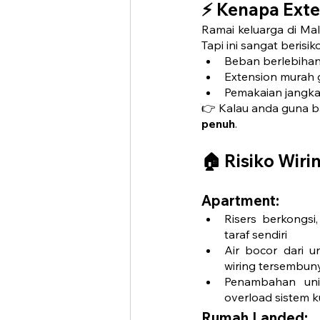
⚡ Kenapa Exte
Ramai keluarga di Ma
Tapi ini sangat berisiko
Beban berlebihan
Extension murah 
Pemakaian jangka 
👉 Kalau anda guna b
penuh
.
🏠 
Risiko Wir
Apartment:
Risers berkongsi
taraf sendiri
Air bocor dari u
wiring tersembun
Penambahan uni
overload sistem 
Rumah Landed: