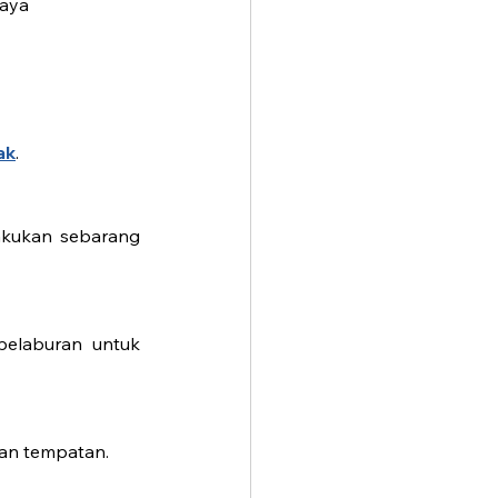
haya
ak
.
akukan sebarang 
elaburan untuk 
ian tempatan.