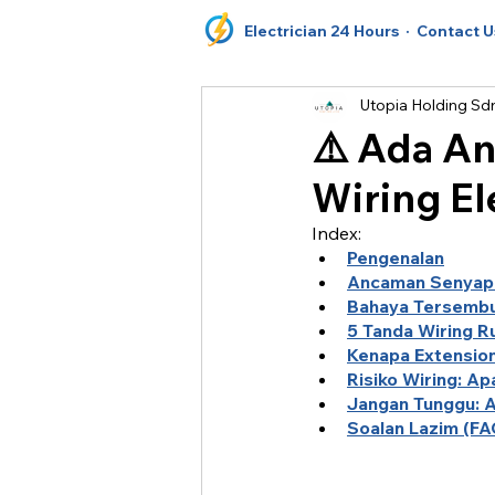
Electrician 24 Hours
· Contact U
Utopia Holding Sd
⚠️ Ada A
Wiring El
Index:
Pengenalan
Ancaman Senyap D
Bahaya Tersembun
5 Tanda Wiring 
Kenapa Extension
Risiko Wiring: A
Jangan Tunggu: A
Soalan Lazim (FA