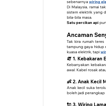
sebenarnya 
wiring el
Di Malaysia, ramai ta
sistem elektrik yang d
bila-bila masa.
Satu percikan api
 pun
Ancaman Senya
Tak kira rumah teres
tampung gaya hidup m
kuasa elektrik, tapi 
wi
🧯 1. Kebakaran 
Kebanyakan kebakara
awal. Kabel rosak ata
👶 2. Anak Kecil
Anak kecil suka terok
boleh jadi perangkap
🔌 3. Wiring La