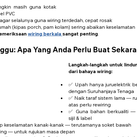
kin masih guna kotak 
bel PVC
gar selalunya guna wiring terdedah, cepat rosak
 rumah (kipas porch, pam kolam) sering abaikan keselamatan
emeriksaan 
wiring berkala 
sangat penting
.
ggu: Apa Yang Anda Perlu Buat Sekar
Langkah-langkah untuk lindun
dari bahaya wiring:
✅ Upah hanya juruelektrik b
dengan Suruhanjaya Tenaga
✅ Naik taraf sistem lama — r
atas perlu rewiring
✅ Guna bahan berkualiti — 
sijil & label
p keselamatan kanak-kanak — terutamanya soket bawah
ring — untuk rujukan masa depan